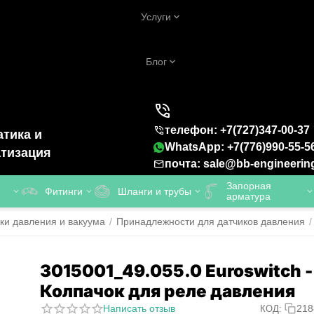
Услуги
Блог
телефон: +7(727)347-00-37
тика и
WhatsApp: +7(776)990-55-5
тизация
почта: sale@bb-engineerin
Запорная
Фитинги
Шланги и трубы
арматура
ки давления и вакуума
/
Принадлежности для датчиков давления
/
3015001_49.055.0 Euroswitch -
Колпачок для реле давления
Написать отзыв
218
КОД: