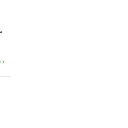
а
-40