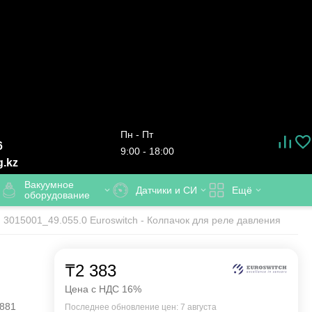
Пн - Пт
6
9:00 - 18:00
g.kz
Вакуумное
Датчики и СИ
Ещё
оборудование
3015001_49.055.0 Euroswitch - Колпачок для реле давления
₸
2 383
Цена с НДС 16%
881
Последнее обновление цен: 7 августа