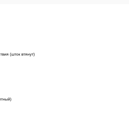
твия (шток втянут)
итный)