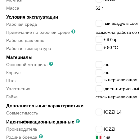
Монтаж
Масса
62
г
Условия эксплуатации
сжатый воздух в соот
Рабочая среда
Примечание по рабочей среде
возможна работа со 
2.5 ÷ 8
бар
Рабочее давление
-20 ÷ 80
°C
Рабочая температура
Материалы
Основной материал
латунь
Корпус
латунь
сталь нержавеющая
Шток
Уплотнения
бутадиен-нитрильный
Гайка
сталь нержавеющая
Дополнительные характеристики
CAMOZZI 14
Совместимость
Идентификационные данные
Производитель
CAMOZZI
Родина бренда
Италия