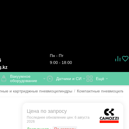
Пн - Пт
6
9:00 - 18:00
g.kz
Вакуумное
Датчики и СИ
Ещё
оборудование
тные и картриджные пневмоцилиндры
/
Компактные пневмоцилинд
Цена по запросу
Последнее обновление цен: 6 августа
2026