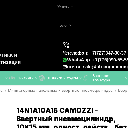
Услуги
Блог
телефон: +7(727)347-00-37
тика и
WhatsApp: +7(776)990-55-5
тизация
почта: sale@bb-engineerin
Запорная
Фитинги
Шланги и трубы
арматура
ры
/
Миниатюрные панельные и ввертные пневмоцилиндры
/
Ввер
14N1A10A15 CAMOZZI -
Ввертный пневмоцилиндр,
10x15 мм, одност. действ., без