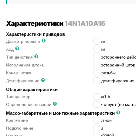
Характеристики
14N1A10A15
Характеристики приводов
Диаметр поршня
10
мм
Ход
15
мм
Тип действия
одностороннего дейс
Исполнение штока
односторонний шток
Конец штока
без резьбы
Демпфирование
без демпфирования
Общие характеристики
Типоразмер
M15x1.5
Определение позиции
отсутствует (не магн
Массо-габаритные и монтажные характеристики
Крепление
ввертной
Подключение
4 мм
резьбовой