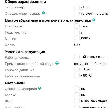
Общие характеристики
Типоразмер
M15x1.5
Определение позиции
отсутствует (не магн
Массо-габаритные и монтажные характеристики
Крепление
ввертной
Подключение
4 мм
резьбовой
Монтаж
Масса
52
г
Условия эксплуатации
сжатый воздух в соот
Рабочая среда
Примечание по рабочей среде
возможна работа со 
2.5 ÷ 8
бар
Рабочее давление
-20 ÷ 80
°C
Рабочая температура
Материалы
Основной материал
латунь
Корпус
латунь
сталь нержавеющая
Шток
Уплотнения
бутадиен-нитрильный