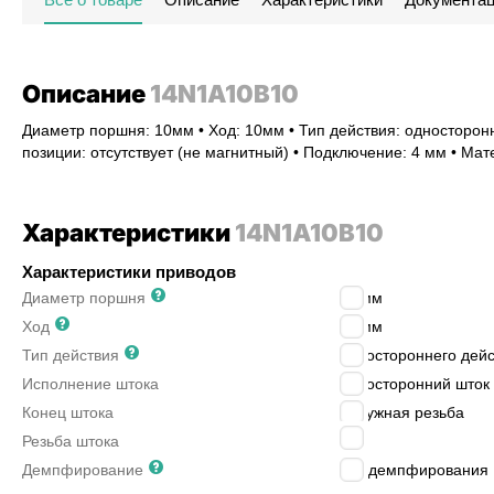
Описание
14N1A10B10
Диаметр поршня: 10мм • Ход: 10мм • Тип действия: односторонн
позиции: отсутствует (не магнитный) • Подключение: 4 мм • Мат
Характеристики
14N1A10B10
Характеристики приводов
Диаметр поршня
10
мм
Ход
10
мм
Тип действия
одностороннего дейс
Исполнение штока
односторонний шток
Конец штока
наружная резьба
M4
Резьба штока
Демпфирование
без демпфирования