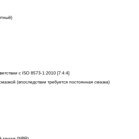
итный)
ветствии с ISO 8573-1:2010 [7:4:4]
смазкой (впоследствии требуется постоянная смазка)
 каучук (NBR)