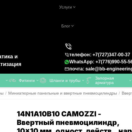
Услуги
Блог
телефон: +7(727)347-00-37
тика и
WhatsApp: +7(776)990-55-5
тизация
почта: sale@bb-engineerin
Запорная
Фитинги
Шланги и трубы
арматура
ры
/
Миниатюрные панельные и ввертные пневмоцилиндры
/
Ввер
14N1A10B10 CAMOZZI -
Ввертный пневмоцилиндр,
10x10 мм, одност. действ., нар