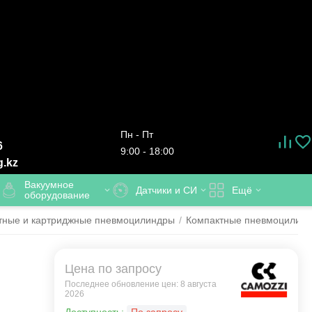
Пн - Пт
6
9:00 - 18:00
g.kz
Вакуумное
Датчики и СИ
Ещё
оборудование
тные и картриджные пневмоцилиндры
/
Компактные пневмоцилинд
Цена по запросу
Последнее обновление цен: 8 августа
2026
.