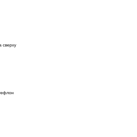
а сверху
 тефлон