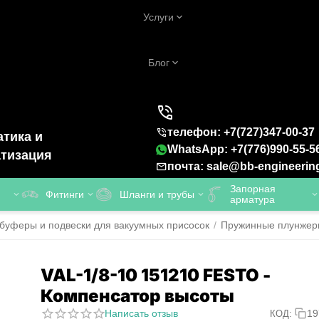
Услуги
Блог
телефон: +7(727)347-00-37
тика и
WhatsApp: +7(776)990-55-5
тизация
почта: sale@bb-engineerin
Запорная
Фитинги
Шланги и трубы
арматура
буферы и подвески для вакуумных присосок
/
Пружинные плунжер
VAL-1/8-10 151210 FESTO -
Компенсатор высоты
Написать отзыв
19
КОД: