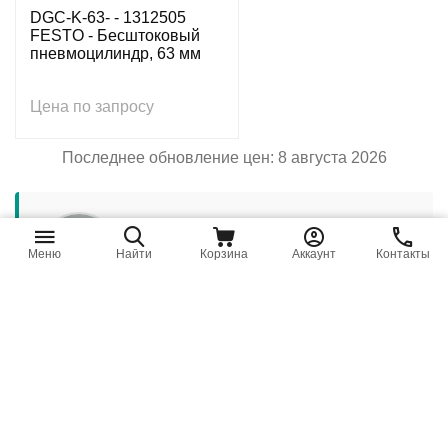
DGC-K-63- - 1312505
FESTO - Бесштоковый
пневмоцилиндр, 63 мм
Цена по запросу
Последнее обновление цен: 8 августа 2026
Меню
Найти
Корзина
Аккаунт
Контакты
ОТВЕТСТВЕННЫЙ РЕДАКТОР / ИНЖЕНЕР
Антон Бобров
Директор «Би Энд Би Инжиниринг»
«Описание оборудования на этой странице
составлено на основе нашего 10-летнего опыта
работы в сфере пневматического оборудования,
запорной арматуры и промышленной