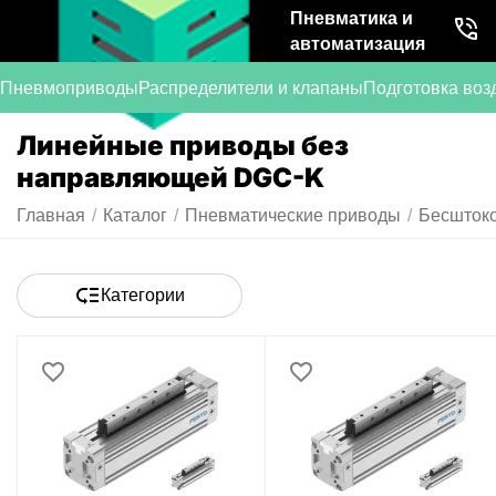
Пневматика и
автоматизация
Пневмоприводы
Распределители и клапаны
Подготовка воз
Линейные приводы без
направляющей DGC-K
Главная
/
Каталог
/
Пневматические приводы
/
Бесшток
Категории