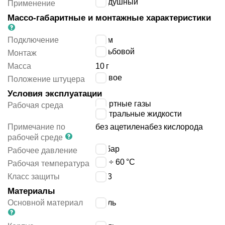
воздушный
Применение
Массо-габаритные и монтажные характеристики
Подключение
8 мм
резьбовой
Монтаж
Масса
10
г
осевое
Положение штуцера
Условия эксплуатации
инертные газы
Рабочая среда
нейтральные жидкости
Примечание по
без ацетилена
без кислорода
рабочей среде
10
бар
Рабочее давление
-20 ÷ 60
°C
Рабочая температура
Класс защиты
IP53
Материалы
Основной материал
сталь