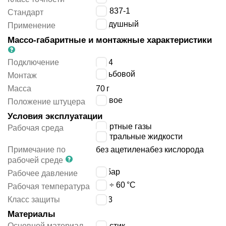
EN 837-1
Стандарт
воздушный
Применение
Массо-габаритные и монтажные характеристики
Подключение
G1/4
резьбовой
Монтаж
Масса
70
г
осевое
Положение штуцера
Условия эксплуатации
инертные газы
Рабочая среда
нейтральные жидкости
Примечание по
без ацетилена
без кислорода
рабочей среде
10
бар
Рабочее давление
-20 ÷ 60
°C
Рабочая температура
Класс защиты
IP43
Материалы
Основной материал
пластик