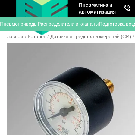
Пневматика и
автоматизация
Пневмоприводы
Распределители и клапаны
Подготовка воз
Главная
/
Каталог
/
Датчики и средства измерений (СИ)
/