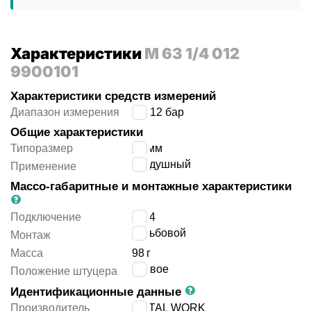
Характеристики
M 63 1/4 012
9900101
Характеристики средств измерений
Диапазон измерения
0 ÷ 12 бар
Общие характеристики
Типоразмер
63 мм
воздушный
Применение
Массо-габаритные и монтажные характеристики
Подключение
G1/4
резьбовой
Монтаж
Масса
98
г
осевое
Положение штуцера
Идентификационные данные
Производитель
METAL WORK