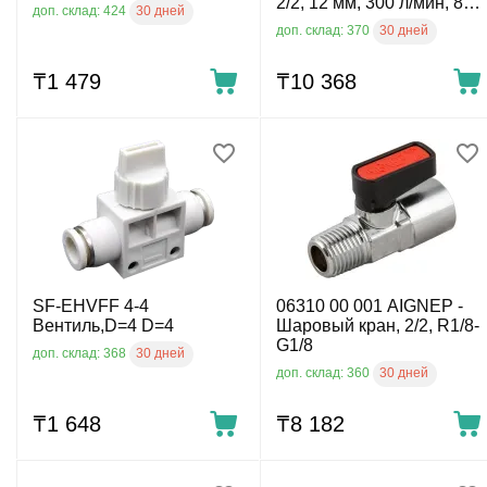
2/2, 12 мм, 300 л/мин, 8
30 дней
доп. склад: 424
бар, 0 ÷ 60°C,
30 дней
доп. склад: 370
пластиковый
₸
1 479
₸
10 368
SF-EHVFF 4-4
06310 00 001 AIGNEP -
Вентиль,D=4 D=4
Шаровый кран, 2/2, R1/8-
G1/8
30 дней
доп. склад: 368
30 дней
доп. склад: 360
₸
1 648
₸
8 182