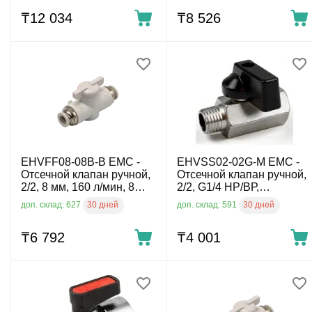
₸
12 034
₸
8 526
EHVFF08-08B-B EMC -
EHVSS02-02G-M EMC -
Отсечной клапан ручной,
Отсечной клапан ручной,
2/2, 8 мм, 160 л/мин, 8
2/2, G1/4 НР/ВР,
бар, 0 ÷ 60°C,
латунный, 10 бар, -10 ÷
30 дней
30 дней
доп. склад: 627
доп. склад: 591
пластиковый
90°C
₸
6 792
₸
4 001