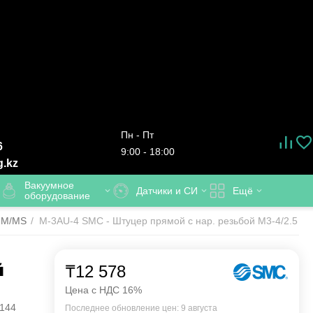
Пн - Пт
6
9:00 - 18:00
g.kz
Вакуумное
Датчики и СИ
Ещё
оборудование
 M/MS
/
M-3AU-4 SMC - Штуцер прямой с нар. резьбой M3-4/2.5 м
й
₸
12 578
Цена с НДС 16%
144
Последнее обновление цен: 9 августа