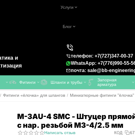
Услуги
Блог
телефон: +7(727)347-00-37
тика и
WhatsApp: +7(776)990-55-5
тизация
почта: sale@bb-engineerin
Запорная
Фитинги
Шланги и трубы
арматура
/
Фитинги «ёлочка» для шлангов
/
Миниатюрные фитинги "ёлочка"
M-3AU-4 SMC - Штуцер прямо
с нар. резьбой M3-4/2.5 мм
Написать отзыв
67
КОД: