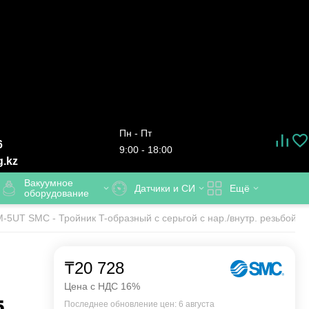
Пн - Пт
6
9:00 - 18:00
g.kz
Вакуумное
Датчики и СИ
Ещё
оборудование
M-5UT SMC - Тройник T-образный с серьгой с нар./внутр. резьбой 
₸
20 728
Цена с НДС 16%
5
Последнее обновление цен: 6 августа