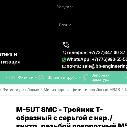
Услуги
Блог
телефон: +7(727)347-00-37
тика и
WhatsApp: +7(776)990-55-5
тизация
почта: sale@bb-engineerin
Запорная
Фитинги
Шланги и трубы
арматура
/
Фитинги резьбовые
/
Миниатюрные фитинги резьбовые M/MS
/
M-5UT SMC - Тройник T-
образный с серьгой с нар./
внутр. резьбой поворотный M