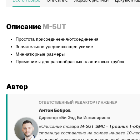
Описание
M-5UT
Простота присоединения/отсоединения
Значительное удерживающее усилие
Миниатюрные размеры
Применимы для разнообразных пластиковых трубок
Автор
ОТВЕТСТВЕННЫЙ РЕДАКТОР / ИНЖЕНЕР
Антон Бобров
Директор «Би Энд Би Инжиниринг»
«Описание товара
M-5UT SMC - Тройник T-об
странице составлено на основе нашего 10-ле
запорной арматуры и промышленной автомати