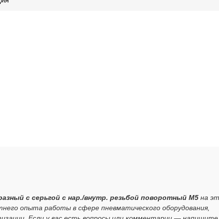
разный с серьгой с нар./внутр. резьбой поворотный M5
на э
тнего опыта работы в сфере пневматического оборудования,
зации. Если у вас есть вопросы или комментарии — напишите