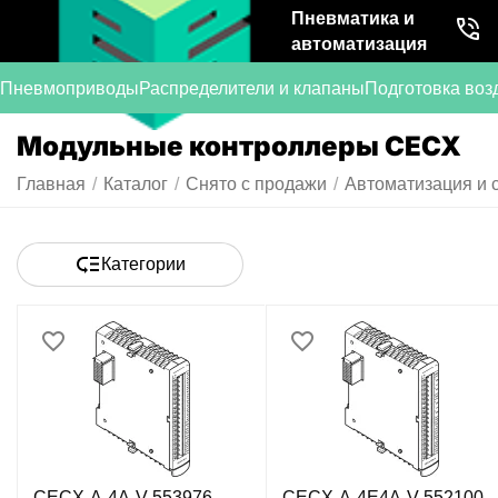
Пневматика и
автоматизация
Пневмоприводы
Распределители и клапаны
Подготовка воз
Модульные контроллеры CECX
Главная
/
Каталог
/
Снято с продажи
/
Автоматизация и 
Категории
CECX-A-4A-V 553976
CECX-A-4E4A-V 552100