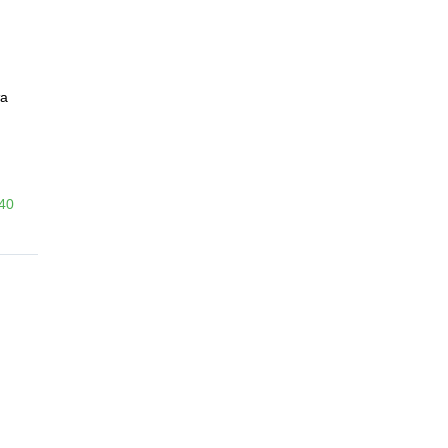
а
-40