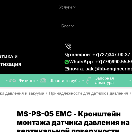
Услуги
Блог
телефон: +7(727)347-00-37
тика и
WhatsApp: +7(776)990-55-5
тизация
почта: sale@bb-engineerin
Запорная
Фитинги
Шланги и трубы
арматура
ки давления и вакуума
/
Принадлежности для датчиков давления
/
MS-PS-05 EMC - Кронштейн
монтажа датчика давления на
вертикальной поверхности