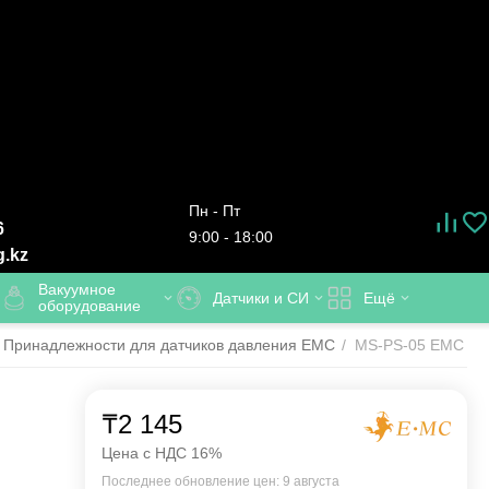
Пн - Пт
6
9:00 - 18:00
g.kz
Вакуумное
Датчики и СИ
Ещё
оборудование
Принадлежности для датчиков давления EMC
/
MS-PS-05 EMC - К
₸
2 145
Цена с НДС 16%
Последнее обновление цен: 9 августа