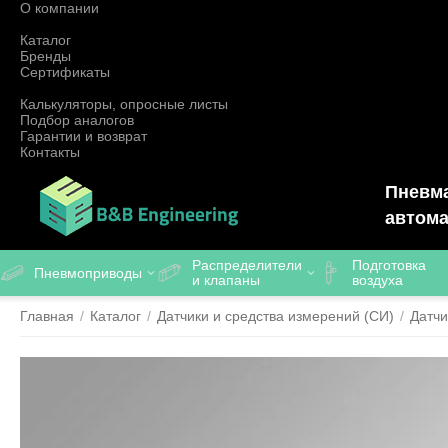
О компании
Каталог
Бренды
Сертификаты
Калькуляторы, опросные листы
Подбор аналогов
Гарантии и возврат
Контакты
Пневма
автома
Распределители
Подготовка
Пневмоприводы
и клапаны
воздуха
Главная
/
Каталог
/
Датчики и средства измерений (СИ)
/
Датчи