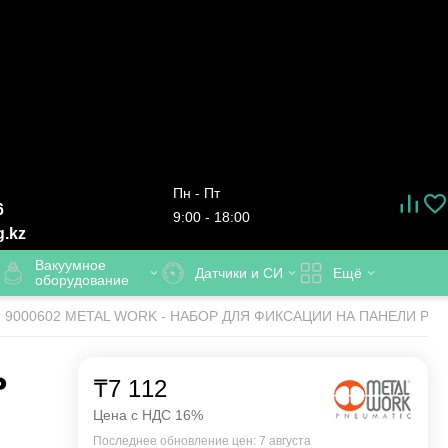
Пн - Пт
6
9:00 - 18:00
g.kz
Вакуумное
Датчики и СИ
Ещё
оборудование
9000602 METAL WORK - НАБОР ДЛЯ ФИКСАЦИИ НА ПАНЕЛИ РЕ
Р
₸
7 112
Цена с НДС 16%
Последнее обновление цен: 7 августа