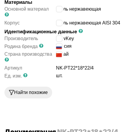
Материалы
Основной материал
сталь нержавеющая
Корпус
сталь нержавеющая AISI 304
Идентификационные данные
Производитель
NewKey
Россия
Родина бренда
Страна производства
Китай
Артикул
NK-PT22*18*22/4
шт.
Ед. изм.
Найти похожие
Документация
NK-PT22*18*22/4