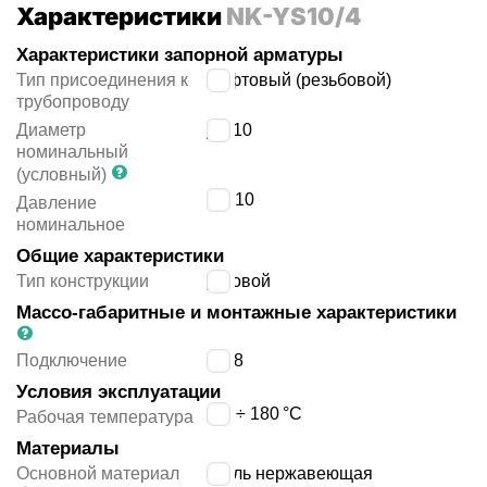
Характеристики
NK-YS10/4
Характеристики запорной арматуры
Тип присоединения к
муфтовый (резьбовой)
трубопроводу
Диаметр
ДУ
10
номинальный
(условный)
PN
10
Давление
номинальное
Общие характеристики
Тип конструкции
угловой
Массо-габаритные и монтажные характеристики
Подключение
G3/8
Условия эксплуатации
-20 ÷ 180
°C
Рабочая температура
Материалы
Основной материал
сталь нержавеющая