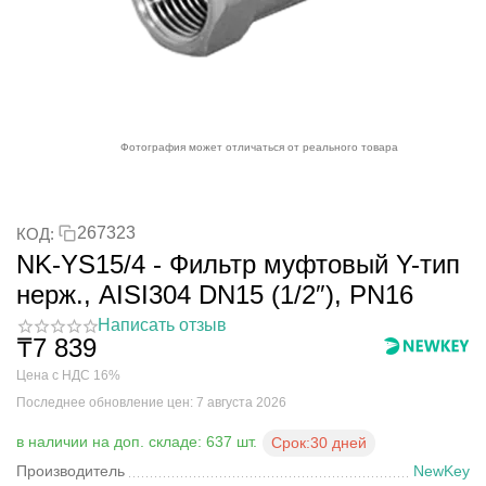
Фотография может отличаться от реального товара
267323
КОД:
NK-YS15/4 - Фильтр муфтовый Y-тип
нерж., AISI304 DN15 (1/2″), PN16
Написать отзыв
₸
7 839
Цена с НДС 16%
Последнее обновление цен: 7 августа 2026
в наличии на доп. складе: 637 шт.
Срок:
30 дней
Производитель
NewKey