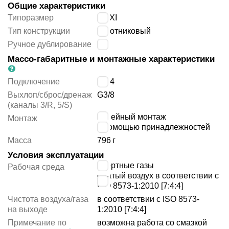
Общие характеристики
Типоразмер
MAXI
Тип конструкции
золотниковый
Ручное дублирование
нет
Массо-габаритные и монтажные характеристики
Подключение
G3/4
Выхлоп/сброс/дренаж
G3/8
(каналы 3/R, 5/S)
линейный монтаж
Монтаж
с помощью принадлежностей
Масса
796
г
Условия эксплуатации
инертные газы
Рабочая среда
сжатый воздух в соответствии с
ISO 8573-1:2010 [7:4:4]
Чистота воздуха/газа
в соответствии с ISO 8573-
на выходе
1:2010 [7:4:4]
Примечание по
возможна работа со смазкой