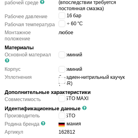
(впоследствии требуется
рабочей среде
постоянная смазка)
0 ÷ 16
бар
Рабочее давление
-10 ÷ 60
°C
Рабочая температура
Монтажное
любое
положение
Материалы
Основной материал
алюминий
Корпус
алюминий
Уплотнения
бутадиен-нитрильный каучук
(NBR)
Дополнительные характеристики
FESTO MAXI
Совместимость
Идентификационные данные
Производитель
FESTO
Германия
Родина бренда
Артикул
162812