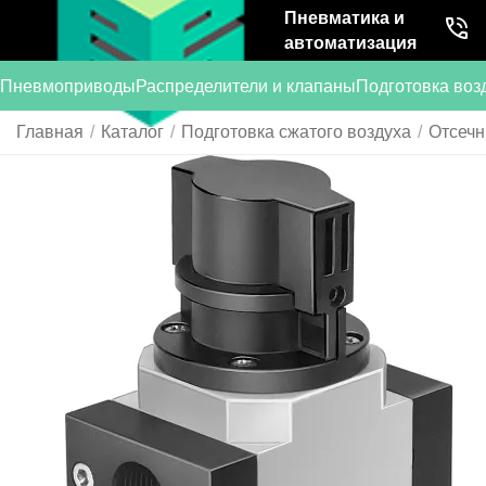
Пневматика и
автоматизация
Пневмоприводы
Распределители и клапаны
Подготовка воз
Главная
/
Каталог
/
Подготовка сжатого воздуха
/
Отсечн