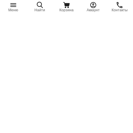
Меню
Найти
Корзина
Аккаунт
Контакты
CDJP2B10-10D-B SMC -
CDJP2B10-40D SMC -
Панельный
Панельный
пневмоцилиндр, 10x10
пневмоцилиндр, 10x40
мм, двуст. действ., без
мм, двуст. действ., нар.
резьбы
резьба
₸
36 701
₸
49 657