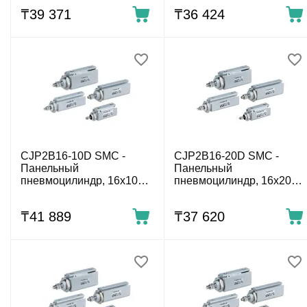
резьба
резьба
₸
39 371
₸
36 424
CJP2B16-10D SMC -
CJP2B16-20D SMC -
Панельный
Панельный
пневмоцилиндр, 16x10
пневмоцилиндр, 16x20
мм, двуст. действ., нар.
мм, двуст. действ., нар.
резьба
резьба
₸
41 889
₸
37 620