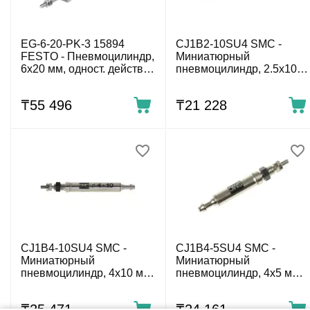
EG-6-20-PK-3 15894
CJ1B2-10SU4 SMC -
FESTO - Пневмоцилиндр,
Миниатюрный
6x20 мм, одност. действ.,
пневмоцилиндр, 2.5x10
нар. резьба
мм, одност. действ., нар.
резьба
₸
55 496
₸
21 228
CJ1B4-10SU4 SMC -
CJ1B4-5SU4 SMC -
Миниатюрный
Миниатюрный
пневмоцилиндр, 4x10 мм,
пневмоцилиндр, 4x5 мм,
одност. действ., нар.
двуст. действ., нар.
резьба
резьба
₸
25 471
₸
24 161