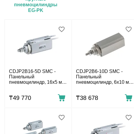
пневмоцилиндры
EG-PK
CDJP2B16-5D SMC -
CDJP2B6-10D SMC -
Панельный
Панельный
пневмоцилиндр, 16x5 мм,
пневмоцилиндр, 6x10 мм,
двуст. действ., нар.
двуст. действ., нар.
резьба
резьба
₸
49 770
₸
38 678