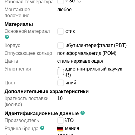
-10 ÷ 80
°C
Рабочая температура
Монтажное
любое
положение
Материалы
Основной материал
пластик
Корпус
полибутилентерефталат (PBT)
Отпускающее кольцо
полиформальдегид (POM)
Цанга
сталь нержавеющая
Уплотнения
бутадиен-нитрильный каучук
(NBR)
Цвет
синий
Дополнительные характеристики
Кратность поставки
10
(кол-во)
Идентификационные данные
Производитель
FESTO
Германия
Родина бренда