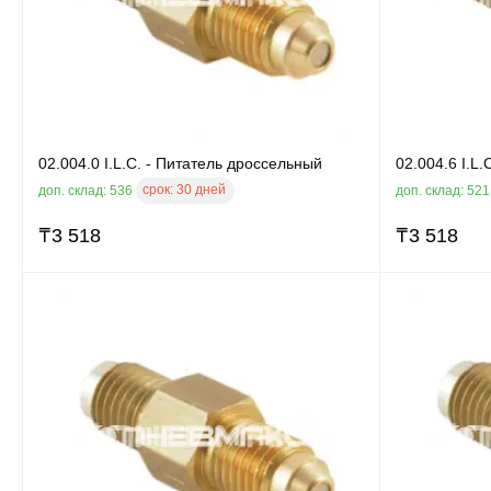
02.004.0 I.L.C. - Питатель дроссельный
02.004.6 I.L
срок:
30 дней
доп. склад: 536
доп. склад: 52
₸
3 518
₸
3 518