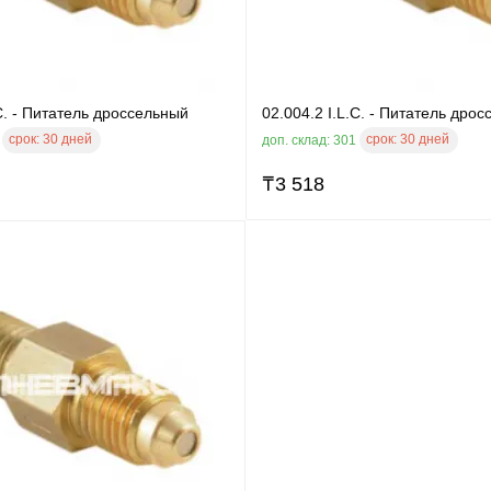
.C. - Питатель дроссельный
02.004.2 I.L.C. - Питатель дро
срок:
30 дней
срок:
30 дней
4
доп. склад: 301
₸
3 518