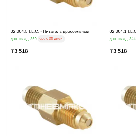
02.004.5 I.L.C. - Питатель дроссельный
02.004.1 I.L
срок:
30 дней
доп. склад: 350
доп. склад: 34
₸
3 518
₸
3 518