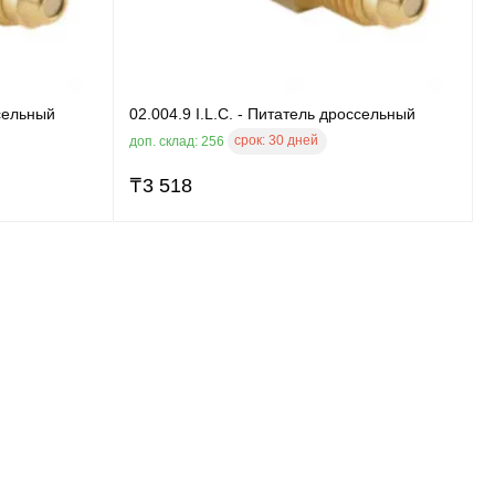
ссельный
02.004.9 I.L.C. - Питатель дроссельный
срок:
30 дней
доп. склад: 256
₸
3 518