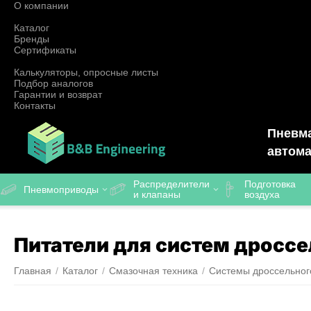
О компании
Каталог
Бренды
Сертификаты
Калькуляторы, опросные листы
Подбор аналогов
Гарантии и возврат
Контакты
Пневма
автома
Распределители
Подготовка
Пневмоприводы
и клапаны
воздуха
Питатели для систем дроссе
Главная
/
Каталог
/
Смазочная техника
/
Системы дроссельног