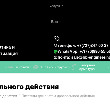
Услуги
Блог
телефон: +7(727)347-00-37
тика и
WhatsApp: +7(776)990-55-5
тизация
почта: sale@bb-engineerin
Запорная
Фитинги
Шланги и трубы
арматура
льного действия
о действия
/
Питатели для систем дроссельного действия