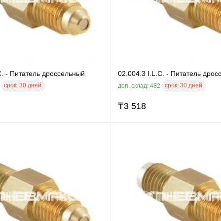
.C. - Питатель дроссельный
02.004.3 I.L.C. - Питатель дро
срок:
30 дней
срок:
30 дней
1
доп. склад: 482
₸
3 518