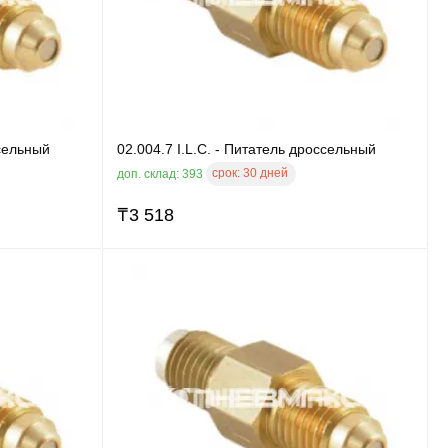
ссельный
02.004.7 I.L.C. - Питатель дроссельный
срок:
30 дней
доп. склад: 393
₸
3 518