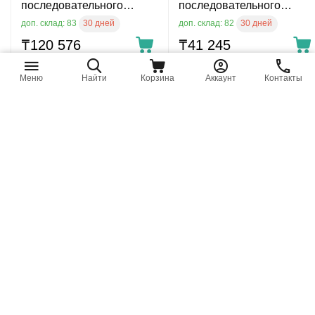
последовательного
последовательного
действия
действия
30 дней
30 дней
доп. склад: 83
доп. склад: 82
₸
120 576
₸
41 245
Меню
Найти
Корзина
Аккаунт
Контакты
09.600.3.R I.L.C. - Блок
2.C.025.D.1N I.L.C. - Блок
питателей
питателей
последовательного
последовательного
действия
действия
30 дней
30 дней
доп. склад: 82
доп. склад: 58
₸
20 592
₸
41 245