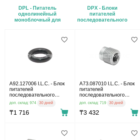
DPL - Питатель
DPX - Блоки
однолинейный
питателей
моноблочный для
последовательного
систем
действия серии
последовательного
действия
A92.127006 I.L.C. - Блок
A73.087010 I.L.C. - Блок
питателей
питателей
последовательного
последовательного
действия
действия
30 дней
30 дней
доп. склад: 974
доп. склад: 719
₸
1 716
₸
3 432