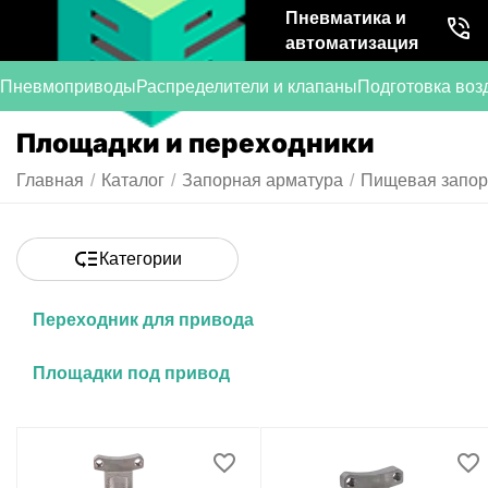
Пневматика и
автоматизация
Пневмоприводы
Распределители и клапаны
Подготовка воз
Площадки и переходники
Главная
/
Каталог
/
Запорная арматура
/
Пищевая запор
Категории
Переходник для привода
Площадки под привод