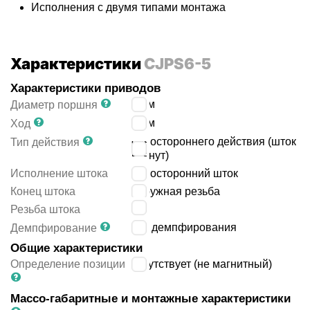
Исполнения с двумя типами монтажа
Характеристики
CJPS6-5
Характеристики приводов
6
мм
Диаметр поршня
5
мм
Ход
одностороннего действия (шток
Тип действия
втянут)
Исполнение штока
односторонний шток
Конец штока
наружная резьба
M3
Резьба штока
без демпфирования
Демпфирование
Общие характеристики
Определение позиции
отсутствует (не магнитный)
Массо-габаритные и монтажные характеристики