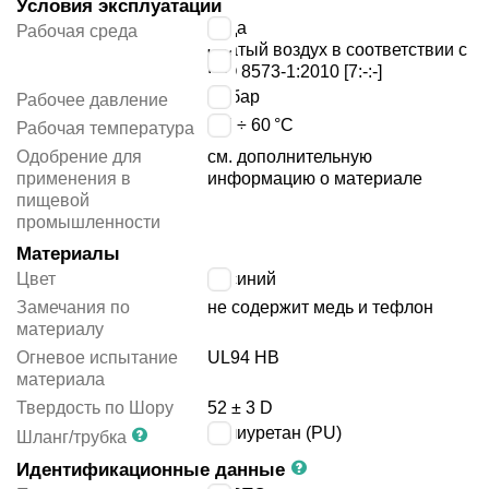
Условия эксплуатации
вода
Рабочая среда
сжатый воздух в соответствии с
ISO 8573-1:2010 [7:-:-]
10
бар
Рабочее давление
-35 ÷ 60
°C
Рабочая температура
Одобрение для
см. дополнительную
применения в
информацию о материале
пищевой
промышленности
Материалы
Цвет
синий
Замечания по
не содержит медь и тефлон
материалу
Огневое испытание
UL94 HB
материала
Твердость по Шору
52 ± 3 D
полиуретан (PU)
Шланг/трубка
Идентификационные данные