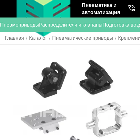
Пневматика и
автоматизация
Пневмоприводы
Распределители и клапаны
Подготовка воз
Главная
/
Каталог
/
Пневматические приводы
/
Креплени