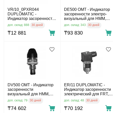
VR/10_0PXR044
DE500 OMT - Индикатор
DUPLOMATIC -
засоренности электро-
Индикатор засоренности
визуальный для HMM,
визуальный для FRT,
HPM, HPB
30 дней
30 дней
доп. склад: 888
доп. склад: 343
FRC, OMTF, OMTI
₸
12 881
₸
93 830
DV500 OMT - Индикатор
ER/11 DUPLOMATIC -
засоренности
Индикатор засоренности
визуальный для HMM,
электрический для FRT,
HPM, HPB
FRC, OMTF, OMTI
30 дней
30 дней
доп. склад: 79
доп. склад: 48
₸
74 602
₸
70 192