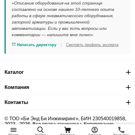
«Описание оборудования на этой странице
составлено на основе нашего 10-летнего опыта
работы в сфере пневматического оборудования,
запорной арматуры и промышленной
автоматизации. Если у вас есть вопросы или
комментарии — напишите мне лично».
|
Написать директору
Смотреть профиль эксперта
Каталог
Компания
Контакты
© ТОО «Би Энд Би Инжиниринг», БИН 230540019858,
2023 - 2026. Все права защищены. Копирование
материалов сайта без указания страницы-источника
запрещено.