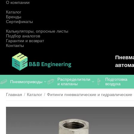
О компании
Каталог
Бренды
Сертификаты
Калькуляторы, опросные листы
Подбор аналогов
Гарантии и возврат
Контакты
Пневма
автома
Распределители
Подготовка
Пневмоприводы
и клапаны
воздуха
Главная
/
Каталог
/
Фитинги пневматические и гидравлические