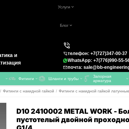
Услуги
Блог
телефон: +7(727)347-00-37
тика и
WhatsApp: +7(776)990-55-5
тизация
почта: sale@bb-engineerin
Запорная
Фитинги
Шланги и трубы
арматура
/
Фитинги с накидной гайкой
/
Фитинги с накидной гайкой латунны
D10 2410002 METAL WORK - Бо
пустотелый двойной проходн
G1/4