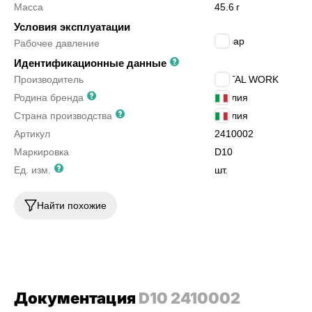
Масса
45.6
г
Условия эксплуатации
18
бар
Рабочее давление
Идентификационные данные
Производитель
METAL WORK
Родина бренда
Италия
Страна производства
Италия
Артикул
2410002
Маркировка
D10
Ед. изм.
шт.
Найти похожие
Документация
D10 2410002