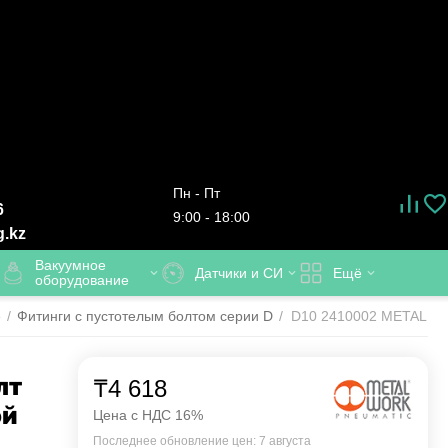
Пн - Пт
6
9:00 - 18:00
g.kz
Вакуумное
Датчики и СИ
Ещё
оборудование
е
/
Фитинги с пустотелым болтом серии D
/
D10 2410002 METAL WO
лт
₸
4 618
ой
Цена с НДС 16%
Последнее обновление цен: 7 августа