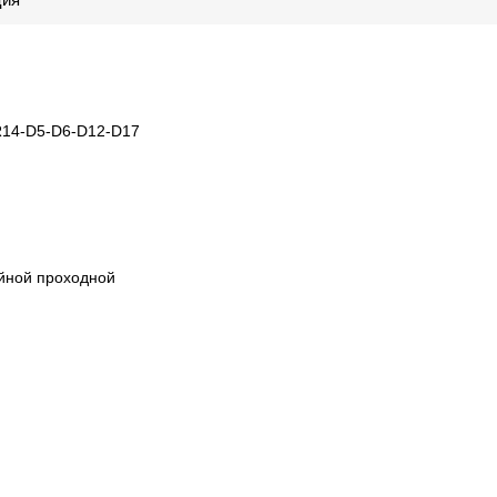
3-R14-D5-D6-D12-D17
ойной проходной