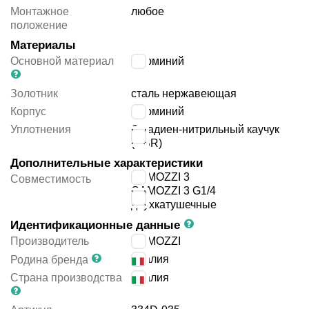
Монтажное
любое
положение
Материалы
Основной материал
алюминий
Золотник
сталь нержавеющая
Корпус
алюминий
Уплотнения
бутадиен-нитрильный каучук
(NBR)
Дополнительные характеристики
CAMOZZI 3
Совместимость
CAMOZZI 3 G1/4
двухкатушечные
Идентификационные данные
Производитель
CAMOZZI
Италия
Родина бренда
Страна производства
Италия