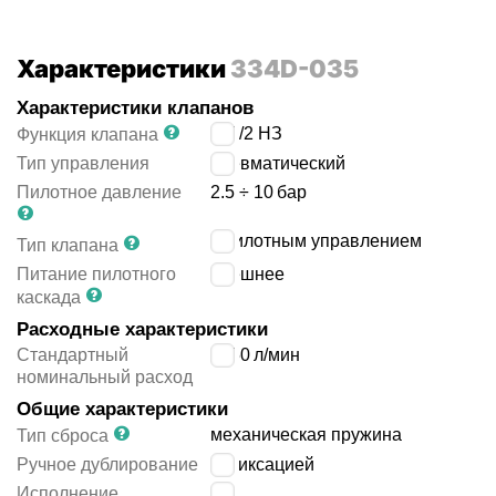
Характеристики
334D-035
Характеристики клапанов
2x3/2 НЗ
Функция клапана
Тип управления
пневматический
Пилотное давление
2.5 ÷ 10
бар
с пилотным управлением
Тип клапана
Питание пилотного
внешнее
каскада
Расходные характеристики
Стандартный
1050
л/мин
номинальный расход
Общие характеристики
механическая пружина
Тип сброса
Ручное дублирование
с фиксацией
Исполнение
-