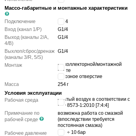
Массо-габаритные и монтажные характеристики
Подключение
G1/4
Вход (канал 1/P)
G1/4
Выход (каналы 2/A,
G1/4
4/B)
Выхлоп/сброс/дренаж
G1/4
(каналы 3/R, 5/S)
на коллекторной/монтажной
Монтаж
плите
сквозное отверстие
Масса
254
г
Условия эксплуатации
сжатый воздух в соответствии с
Рабочая среда
ISO 8573-1:2010 [7:4:4]
Примечание по
возможна работа со смазкой
(впоследствии требуется
рабочей среде
постоянная смазка)
-0.9 ÷ 10
бар
Рабочее давление