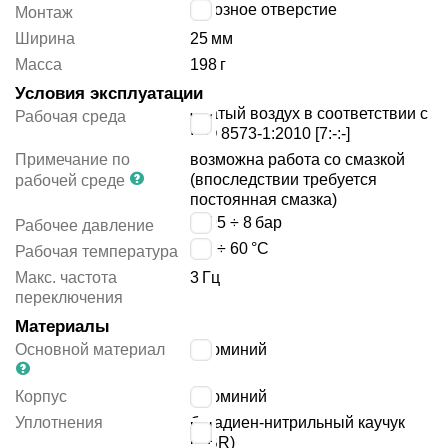
сквозное отверстие
Монтаж
Ширина
25
мм
Масса
198
г
Условия эксплуатации
сжатый воздух в соответствии с
Рабочая среда
ISO 8573-1:2010 [7:-:-]
Примечание по
возможна работа со смазкой
(впоследствии требуется
рабочей среде
постоянная смазка)
-0.95 ÷ 8
бар
Рабочее давление
-10 ÷ 60
°C
Рабочая температура
Макс. частота
3
Гц
переключения
Материалы
Основной материал
алюминий
Корпус
алюминий
Уплотнения
бутадиен-нитрильный каучук
(NBR)