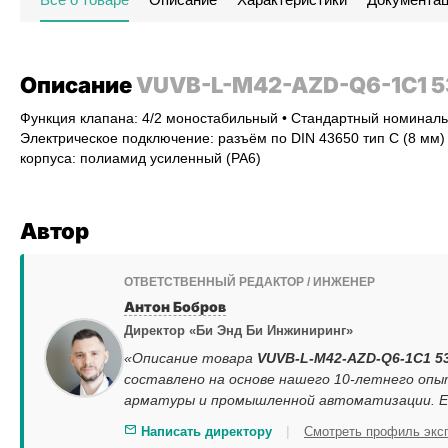
Описание
VUVB-L-M42-AZD-Q6-1C1 
Функция клапана: 4/2 моностабильный • Стандартный номинальн
Электрическое подключение: разъём по DIN 43650 тип C (8 мм) 
корпуса: полиамид усиленный (PA6)
Автор
ОТВЕТСТВЕННЫЙ РЕДАКТОР / ИНЖЕНЕР
Антон Бобров
Директор «Би Энд Би Инжиниринг»
«Описание товара
VUVB-L-M42-AZD-Q6-1C1 5
составлено на основе нашего 10-летнего опы
арматуры и промышленной автоматизации. Ес
|
Написать директору
Смотреть профиль экс