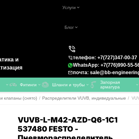
Услуги
Блог
телефон: +7(727)347-00-37
тика и
WhatsApp: +7(776)990-55-5
тизация
почта: sale@bb-engineerin
Запорная
Фитинги
Шланги и трубы
арматура
и клапаны (снято)
/
Распределители VUVB, индивидуальные
/
VUV
VUVB-L-M42-AZD-Q6-1C1
537480 FESTO -
Пневмораспределитель