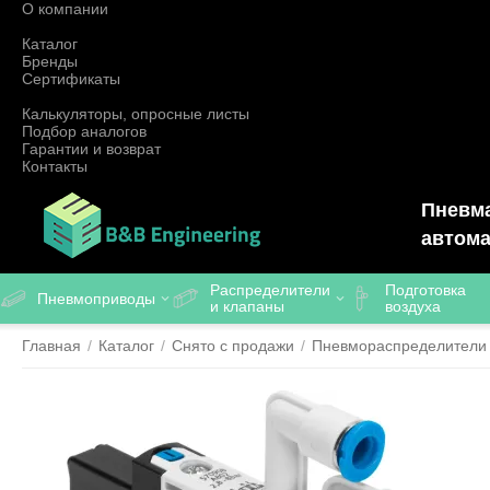
О компании
Каталог
Бренды
Сертификаты
Калькуляторы, опросные листы
Подбор аналогов
Гарантии и возврат
Контакты
Пневма
автома
Распределители
Подготовка
Пневмоприводы
и клапаны
воздуха
Главная
/
Каталог
/
Снято с продажи
/
Пневмораспределители 