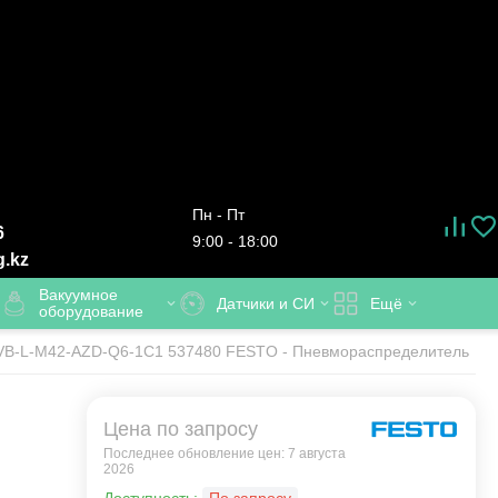
Пн - Пт
6
9:00 - 18:00
g.kz
Вакуумное
Датчики и СИ
Ещё
оборудование
B-L-M42-AZD-Q6-1C1 537480 FESTO - Пневмораспределитель
Цена по запросу
Последнее обновление цен: 7 августа
2026