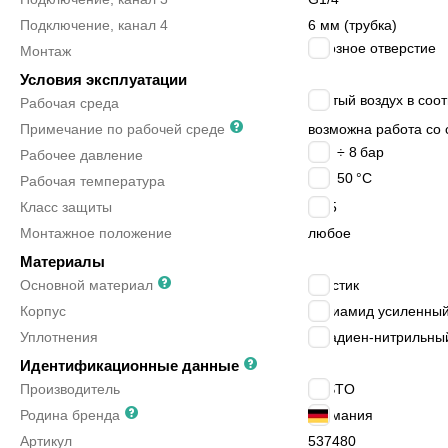
Подключение, канал 4
6 мм (трубка)
сквозное отверстие
Монтаж
Условия эксплуатации
сжатый воздух в соот
Рабочая среда
Примечание по рабочей среде
возможна работа со 
-0.9 ÷ 8
бар
Рабочее давление
-5 ÷ 50
°C
Рабочая температура
Класс защиты
IP65
Монтажное положение
любое
Материалы
Основной материал
пластик
Корпус
полиамид усиленный
Уплотнения
бутадиен-нитрильный
Идентификационные данные
Производитель
FESTO
Родина бренда
Германия
Артикул
537480