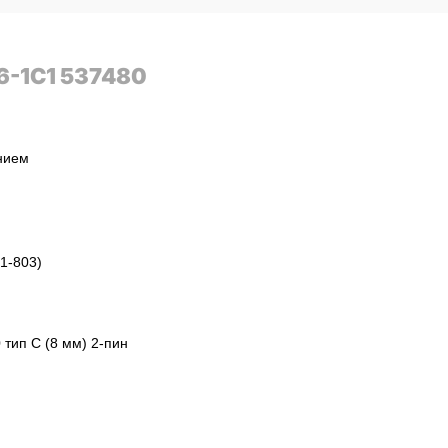
-1C1 537480
нием
1-803)
 тип C (8 мм) 2-пин