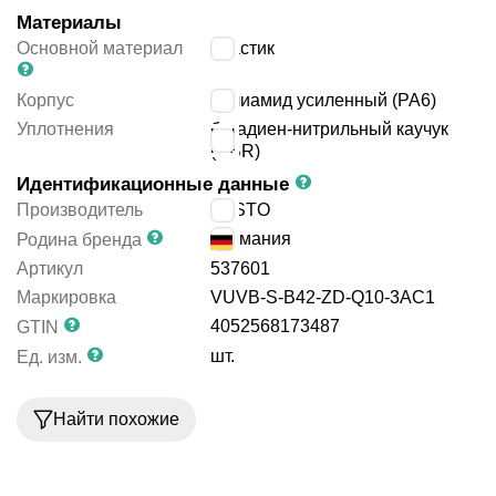
Материалы
Основной материал
пластик
Корпус
полиамид усиленный (PA6)
Уплотнения
бутадиен-нитрильный каучук
(NBR)
Идентификационные данные
Производитель
FESTO
Германия
Родина бренда
Артикул
537601
Маркировка
VUVB-S-B42-ZD-Q10-3AC1
4052568173487
GTIN
шт.
Ед. изм.
Найти похожие