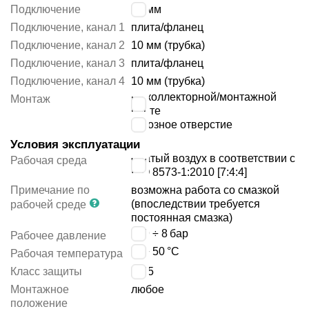
Подключение
10 мм
Подключение, канал 1
плита/фланец
Подключение, канал 2
10 мм (трубка)
Подключение, канал 3
плита/фланец
Подключение, канал 4
10 мм (трубка)
на коллекторной/монтажной
Монтаж
плите
сквозное отверстие
Условия эксплуатации
сжатый воздух в соответствии с
Рабочая среда
ISO 8573-1:2010 [7:4:4]
Примечание по
возможна работа со смазкой
(впоследствии требуется
рабочей среде
постоянная смазка)
-0.9 ÷ 8
бар
Рабочее давление
-5 ÷ 50
°C
Рабочая температура
Класс защиты
IP65
Монтажное
любое
положение