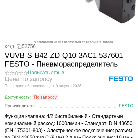
Фотография может отличаться от реального товара
52756
КОД:
VUVB-S-B42-ZD-Q10-3AC1 537601
FESTO - Пневмораспределитель
Написать отзыв
Цена по запросу
Последнее обновление цен: 9 августа 2026
Доступность:
По запросу
Производитель
FESTO
Функция клапана: 4/2 бистабильный • Стандартный
номинальный расход: 1000л/мин • Стандарт: DIN 43650
(EN 175301-803) • Электрическое подключение: разъём
по DIN 43650 тип C (8 мм) 2-пин • Подключение: 10 мм •