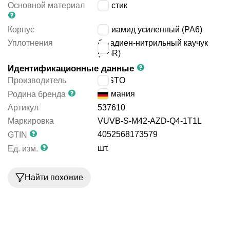
Основной материал
пластик
Корпус
полиамид усиленный (PA6)
Уплотнения
бутадиен-нитрильный каучук
(NBR)
Идентификационные данные
Производитель
FESTO
Германия
Родина бренда
Артикул
537610
Маркировка
VUVB-S-M42-AZD-Q4-1T1L
4052568173579
GTIN
шт.
Ед. изм.
Найти похожие