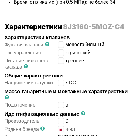
Время отклика мс (при 0.5 МПа): не более 34
Характеристики
SJ3160-5MOZ-C4
Характеристики клапанов
5/2 моностабильный
Функция клапана
Тип управления
электрический
Питание пилотного
внутреннее
каскада
Общие характеристики
Напряжение катушки
24 V DC
Массо-габаритные и монтажные характеристики
Подключение
4 мм
Идентификационные данные
Производитель
SMC
Япония
Родина бренда