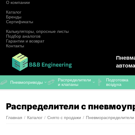
О компании
Каталог
Бренды
Сертификаты
Калькуляторы, опросные листы
Подбор аналогов
Гарантии и возврат
Контакты
Пневма
автома
Распределители
Подготовка
Пневмоприводы
и клапаны
воздуха
Распределители с пневмоуп
Главная
/
Каталог
/
Снято с продажи
/
Пневмораспределители 