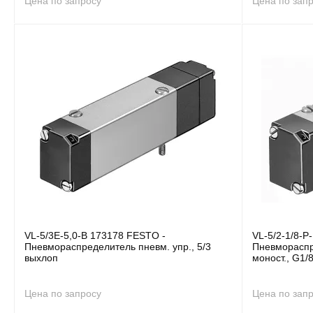
Цена по запросу
Цена по зап
VL-5/3E-5,0-B 173178 FESTO -
VL-5/2-1/8-P
Пневмораспределитель пневм. упр., 5/3
Пневмораспре
выхлоп
моност., G1/
Цена по запросу
Цена по зап