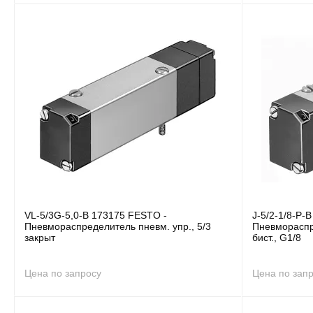
VL-5/3G-5,0-B 173175 FESTO -
J-5/2-1/8-P-
Пневмораспределитель пневм. упр., 5/3
Пневмораспре
закрыт
бист., G1/8
Цена по запросу
Цена по зап