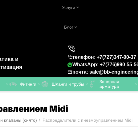
Услуги
Блог
телефон: +7(727)347-00-37
тика и
WhatsApp: +7(776)990-55-5
тизация
почта: sale@bb-engineerin
Запорная
Фитинги
Шланги и трубы
арматура
равлением Midi
и клапаны (снято)
/
Распределители с пневмоуправлением Midi