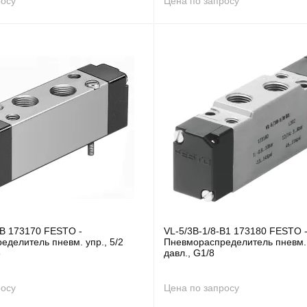
росу
Цена по запросу
-B 173170 FESTO -
VL-5/3B-1/8-B1 173180 FESTO 
делитель пневм. упр., 5/2
Пневмораспределитель пневм. у
8
давл., G1/8
росу
Цена по запросу