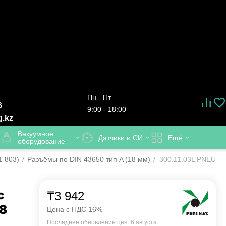
Пн - Пт
6
9:00 - 18:00
g.kz
Вакуумное
Датчики и СИ
Ещё
оборудование
1-803)
/
Разъёмы по DIN 43650 тип A (18 мм)
/
300.11.03L PNEUMAX
с
₸
3 942
18
Цена с НДС 16%
Последнее обновление цен: 6 августа