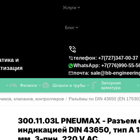
Услуги
Блог
телефон: +7(727)347-00-37
тика и
WhatsApp: +7(776)990-55-5
тизация
почта: sale@bb-engineerin
Запорная
Фитинги
Шланги и трубы
арматура
чиков, клапанов, контроллеров
/
Разъёмы по DIN 43650 (EN 17530
300.11.03L PNEUMAX - Разъем 
индикацией DIN 43650, тип A 
мм, 3-пин, 220 V AC