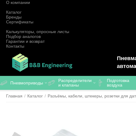
О компании
Каталог
Бренды
Сертификаты
Калькуляторы, опросные листы
Подбор аналогов
Гарантии и возврат
Контакты
Пневма
автома
Распределители
Подготовка
Пневмоприводы
и клапаны
воздуха
Главная
/
Каталог
/
Разъёмы, кабели, штекеры, розетки для дат