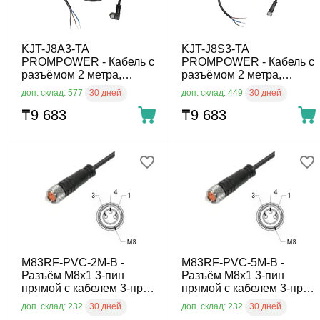
KJT-J8A3-TA
KJT-J8S3-TA
PROMPOWER - Кабель с
PROMPOWER - Кабель с
разъёмом 2 метра,
разъёмом 2 метра,
Разъём M8 угловой, 3-pin
Разъём M8 прямой, 3-pin
30 дней
30 дней
доп. склад: 577
доп. склад: 449
₸
9 683
₸
9 683
M83RF-PVC-2M-B -
M83RF-PVC-5M-B -
Разъём M8x1 3-пин
Разъём M8x1 3-пин
прямой с кабелем 3-пров.
прямой с кабелем 3-пров.
2 м
5 м
30 дней
30 дней
доп. склад: 232
доп. склад: 232