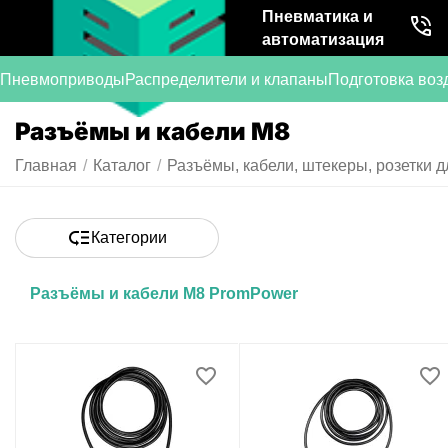
Пневматика и
автоматизация
Пневмоприводы
Распределители и клапаны
Подготовка воз
Разъёмы и кабели M8
Главная
/
Каталог
/
Разъёмы, кабели, штекеры, розетки д
Категории
Разъёмы и кабели M8 PromPower