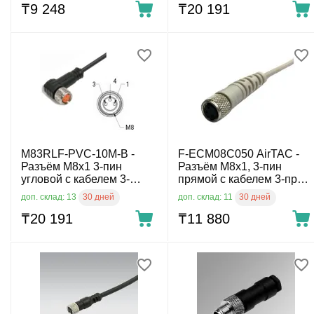
₸
9 248
₸
20 191
M83RLF-PVC-10M-B -
F-ECM08C050 AirTAC -
Разъём M8x1 3-пин
Разъём M8x1, 3-пин
угловой с кабелем 3-
прямой с кабелем 3-пров.
пров. 10 м
5 м
30 дней
30 дней
доп. склад: 13
доп. склад: 11
₸
20 191
₸
11 880