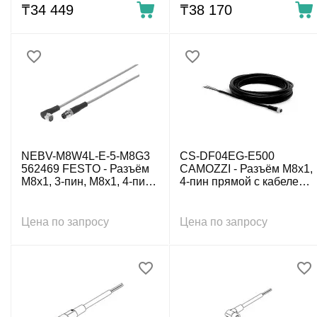
₸
34 449
₸
38 170
NEBV-M8W4L-E-5-M8G3
CS-DF04EG-E500
562469 FESTO - Разъём
CAMOZZI - Разъём M8x1,
M8x1, 3-пин, M8x1, 4-пин
4-пин прямой с кабелем,
с кабелем 5 м, 24 V DC
4-пров. 5 м
Цена по запросу
Цена по запросу