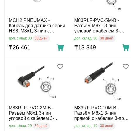
MCH2 PNEUMAX -
M83RLF-PVC-5M-B -
Кабель для датчика серии
Разъём M8x1 3-пин
HS8, M8x1, 3-пин с
угловой с кабелем 3-
кабелем, 3-пров. 5 м
пров. 5 м
30 дней
30 дней
доп. склад: 33
доп. склад: 30
₸
26 461
₸
13 349
M83RLF-PVC-2M-B -
M83RF-PVC-10M-B -
Разъём M8x1 3-пин
Разъём M8x1 3-пин
угловой с кабелем 3-
прямой с кабелем 3-пров.
пров. 2 м
10 м
30 дней
30 дней
доп. склад: 29
доп. склад: 19