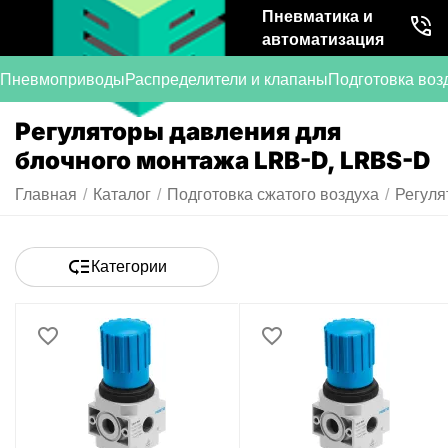
Пневматика и
автоматизация
Пневмоприводы
Распределители и клапаны
Подготовка воз
Регуляторы давления для
блочного монтажа LRB-D, LRBS-D
Главная
/
Каталог
/
Подготовка сжатого воздуха
/
Регуля
Категории