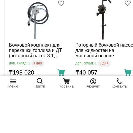
Бочковой комплект для
Роторный бочковой насос
перекачки топлива и ДТ
для жидкостей на
(роторный насос 3:1,
масляной основе
рукав 1,8 м с патрубком)
3 дня
3 дня
доп. склад: 1
доп. склад: 1
₸
198 020
₸
40 057
Меню
Найти
Корзина
Аккаунт
Контакты