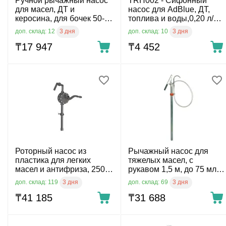
Ручной рычажный насос
TRH002 - Сифонный
для масел, ДТ и
насос для AdBlue, ДТ,
керосина, для бочек 50-
топлива и воды,0,20 л/
205 л
ход
3 дня
3 дня
доп. склад: 12
доп. склад: 10
₸
17 947
₸
4 452
Роторный насос из
Рычажный насос для
пластика для легких
тяжелых масел, с
масел и антифриза, 250
рукавом 1,5 м, до 75 мл./
мл/ход
ход
3 дня
3 дня
доп. склад: 119
доп. склад: 69
₸
41 185
₸
31 688