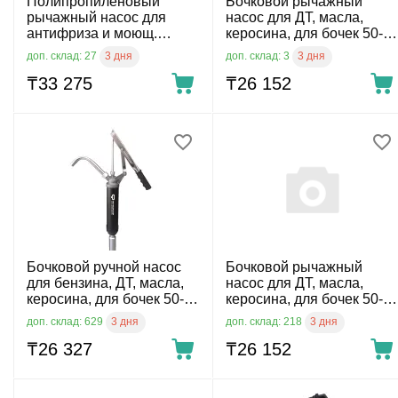
Полипропиленовый
Бочковой рычажный
рычажный насос для
насос для ДТ, масла,
антифриза и моющ.
керосина, для бочек 50-
средств, для бочек 50-205
205 л, 0,3 л/ход (красный)
3 дня
3 дня
доп. склад: 27
доп. склад: 3
л
₸
33 275
₸
26 152
Бочковой ручной насос
Бочковой рычажный
для бензина, ДТ, масла,
насос для ДТ, масла,
керосина, для бочек 50-
керосина, для бочек 50-
205 л, 0,3 л/мин
205 л, 0,3 л/ход (зеленый)
3 дня
3 дня
доп. склад: 629
доп. склад: 218
₸
26 327
₸
26 152