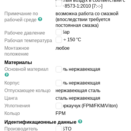
сжатый воздух в соответствии с
ISO 8573-1:2010 [7:-:-]
Примечание по
возможна работа со смазкой
(впоследствии требуется
рабочей среде
постоянная смазка)
16
бар
Рабочее давление
-20 ÷ 150
°C
Рабочая температура
Монтажное
любое
положение
Материалы
Основной материал
сталь нержавеющая
Корпус
сталь нержавеющая
Отпускающее кольцо
нержавеющая сталь
Цанга
сталь нержавеющая
Уплотнения
фторкаучук (FPM/FKM/Viton)
Кольцо
FPM
Идентификационные данные
Производитель
FESTO