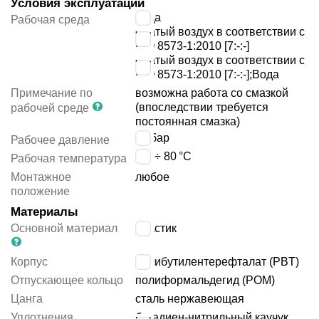
Условия эксплуатации
вода
Рабочая среда
сжатый воздух в соответствии с
ISO 8573-1:2010 [7:-:-]
сжатый воздух в соответствии с
ISO 8573-1:2010 [7:-:-];Вода
Примечание по
возможна работа со смазкой
(впоследствии требуется
рабочей среде
постоянная смазка)
14
бар
Рабочее давление
-10 ÷ 80
°C
Рабочая температура
Монтажное
любое
положение
Материалы
Основной материал
пластик
Корпус
полибутилентерефталат (PBT)
Отпускающее кольцо
полиформальдегид (POM)
Цанга
сталь нержавеющая
Уплотнения
бутадиен-нитрильный каучук