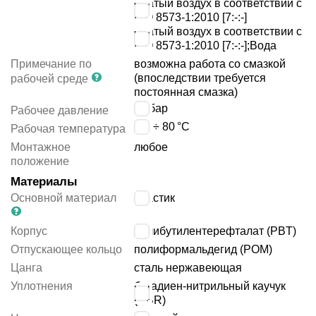
сжатый воздух в соответствии с
ISO 8573-1:2010 [7:-:-]
сжатый воздух в соответствии с
ISO 8573-1:2010 [7:-:-];Вода
Примечание по
возможна работа со смазкой
(впоследствии требуется
рабочей среде
постоянная смазка)
14
бар
Рабочее давление
-10 ÷ 80
°C
Рабочая температура
Монтажное
любое
положение
Материалы
Основной материал
пластик
Корпус
полибутилентерефталат (PBT)
Отпускающее кольцо
полиформальдегид (POM)
Цанга
сталь нержавеющая
Уплотнения
бутадиен-нитрильный каучук
(NBR)