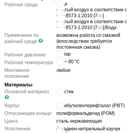
вода
Рабочая среда
сжатый воздух в соответствии с
ISO 8573-1:2010 [7:-:-]
сжатый воздух в соответствии с
ISO 8573-1:2010 [7:-:-];Вода
Примечание по
возможна работа со смазкой
(впоследствии требуется
рабочей среде
постоянная смазка)
14
бар
Рабочее давление
-10 ÷ 80
°C
Рабочая температура
Монтажное
любое
положение
Материалы
Основной материал
пластик
Корпус
полибутилентерефталат (PBT)
Отпускающее кольцо
полиформальдегид (POM)
Цанга
сталь нержавеющая
Уплотнения
бутадиен-нитрильный каучук