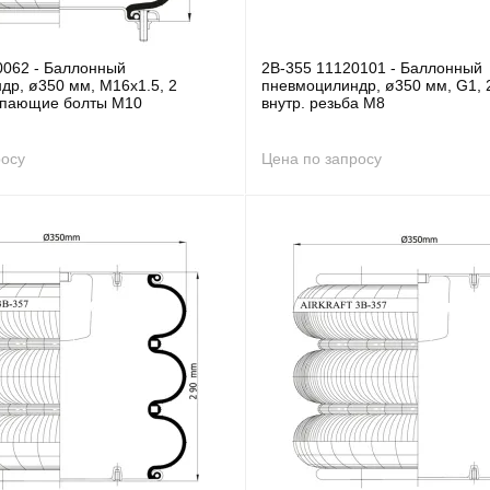
0062 - Баллонный
2B-355 11120101 - Баллонный
др, ø350 мм, M16x1.5, 2
пневмоцилиндр, ø350 мм, G1, 
упающие болты M10
внутр. резьба M8
росу
Цена по запросу