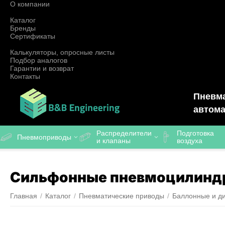
О компании
Каталог
Бренды
Сертификаты
Калькуляторы, опросные листы
Подбор аналогов
Гарантии и возврат
Контакты
Пневма
автома
Распределители
Подготовка
Пневмоприводы
и клапаны
воздуха
Сильфонные пневмоцилинд
Главная
/
Каталог
/
Пневматические приводы
/
Баллонные и д