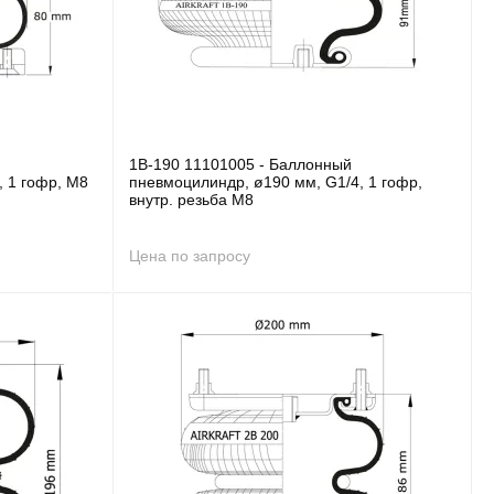
1B-190 11101005 - Баллонный
, 1 гофр, M8
пневмоцилиндр, ø190 мм, G1/4, 1 гофр,
внутр. резьба M8
Цена по запросу