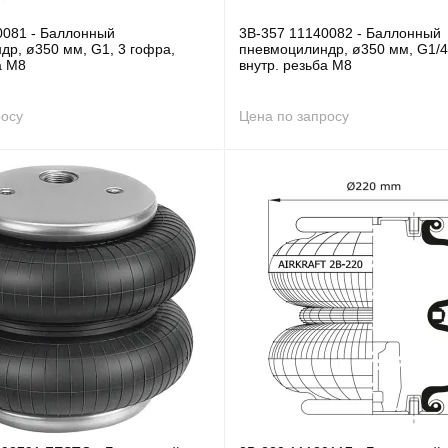
0081 - Баллонный
3B-357 11140082 - Баллонный
др, ø350 мм, G1, 3 гофра,
пневмоцилиндр, ø350 мм, G1/4
а M8
внутр. резьба M8
росу
Цена по запросу