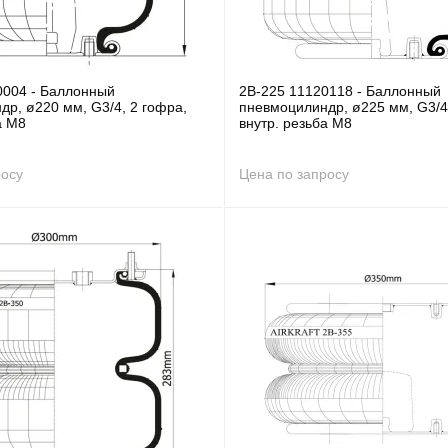
0004 - Баллонный
2B-225 11120118 - Баллонный
р, ø220 мм, G3/4, 2 гофра,
пневмоцилиндр, ø225 мм, G3/4
а M8
внутр. резьба M8
росу
Цена по запросу