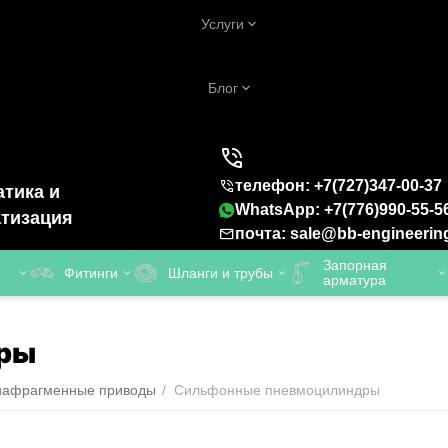
Услуги
Блог
телефон: +7(727)347-00-37
тика и
WhatsApp: +7(776)990-55-5
тизация
почта: sale@bb-engineerin
Запорная
Фитинги
Шланги и трубы
арматура
ры
иафрагменные приводы
/
Сильфонные пневмоцилиндры