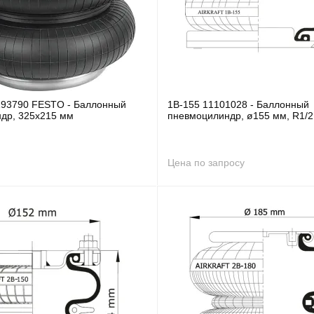
193790 FESTO - Баллонный
1B-155 11101028 - Баллонный
др, 325x215 мм
пневмоцилиндр, ø155 мм, R1/2
Цена по запросу