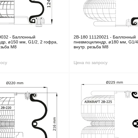
0032 - Баллонный
2B-180 11120021 - Баллонный
р, ø150 мм, G1/2, 2 гофра,
пневмоцилиндр, ø180 мм, G1/4
езьба M8
внутр. резьба M8
росу
Цена по запросу