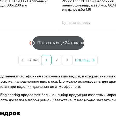
193791 FESTO - Баллонный
2B-220 11120117 - Баллонный
др, 385x230 мм
пневмоцилиндр, ø220 мм, G1/4
внутр. резьба M8
Цена по запросу
Показать еще 24 товара
НАЗАД
1
2
3
ВПЕРЕД
дставляют сильфонные (балонные) цилиндры, в которых энергия с
 усилие, направленное вдоль оси. Его можно использовать для дв
яется при падении давления до атмосферного.
ngineering предлагает большой выбор продукции известных миров
ность доставки в любой регион Казахстана. У нас можно заказать 
индров