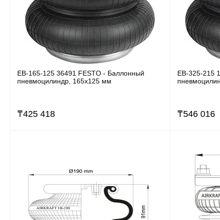
EB-165-125 36491 FESTO - Баллонный
EB-325-215 
пневмоцилиндр, 165x125 мм
пневмоцилин
₸
425 418
₸
546 016