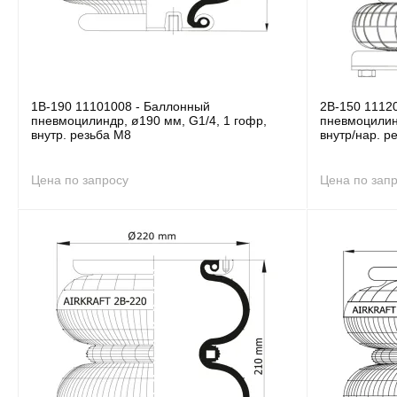
1B-190 11101008 - Баллонный
2B-150 1112
пневмоцилиндр, ø190 мм, G1/4, 1 гофр,
пневмоцилинд
внутр. резьба M8
внутр/нар. р
Цена по запросу
Цена по зап