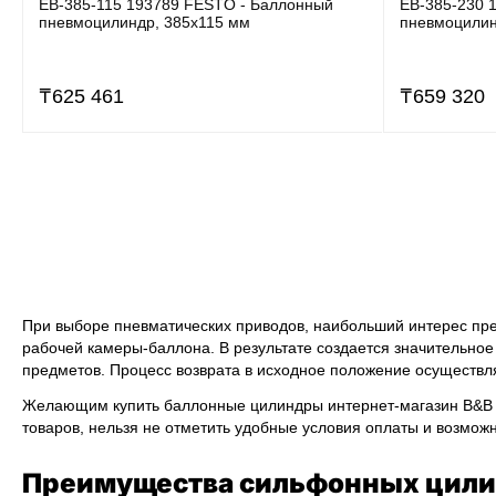
EB-385-115 193789 FESTO - Баллонный
EB-385-230 
пневмоцилиндр, 385x115 мм
пневмоцилин
₸
625 461
₸
659 320
При выборе пневматических приводов, наибольший интерес пре
рабочей камеры-баллона. В результате создается значительное
предметов. Процесс возврата в исходное положение осуществл
Желающим купить баллонные цилиндры интернет-магазин B&B E
товаров, нельзя не отметить удобные условия оплаты и возмож
Преимущества сильфонных цил