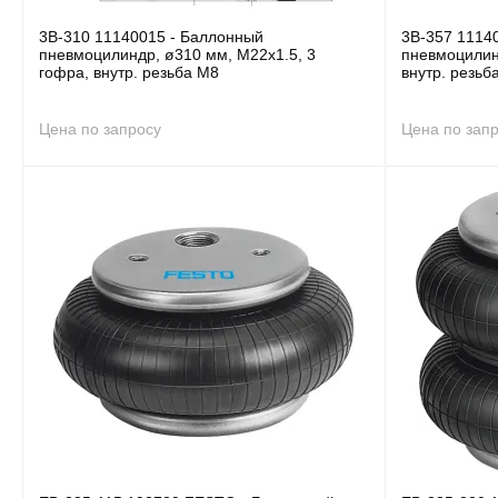
3B-310 11140015 - Баллонный
3B-357 1114
пневмоцилиндр, ø310 мм, M22x1.5, 3
пневмоцилин
гофра, внутр. резьба M8
внутр. резьб
Цена по запросу
Цена по зап