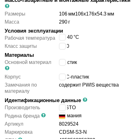
Массо-габаритные и монтажные характеристики
Размеры
106
мм
106x176x54.3
мм
Масса
290
г
Условия эксплуатации
0 ÷ 40
°C
Рабочая температура
Класс защиты
IP40
Материалы
Основной материал
пластик
Корпус
АБС-пластик
Замечания по
содержит PWIS вещества
материалу
Идентификационные данные
Производитель
FESTO
Германия
Родина бренда
Артикул
8029524
Маркировка
CDSM-S3-N