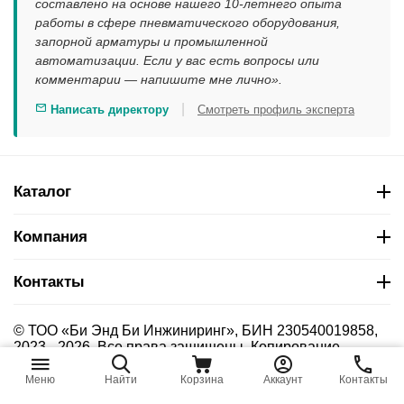
составлено на основе нашего 10-летнего опыта
работы в сфере пневматического оборудования,
запорной арматуры и промышленной
автоматизации. Если у вас есть вопросы или
комментарии — напишите мне лично».
|
Написать директору
Смотреть профиль эксперта
Каталог
Компания
Контакты
© ТОО «Би Энд Би Инжиниринг», БИН 230540019858,
2023 - 2026. Все права защищены. Копирование
материалов сайта без указания страницы-источника
запрещено.
Меню
Найти
Корзина
Аккаунт
Контакты