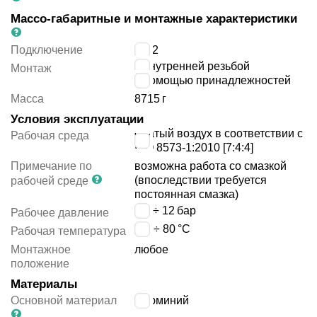
Массо-габаритные и монтажные характеристики
Подключение
G1/2
с внутренней резьбой
Монтаж
с помощью принадлежностей
Масса
8715
г
Условия эксплуатации
сжатый воздух в соответствии с
Рабочая среда
ISO 8573-1:2010 [7:4:4]
Примечание по
возможна работа со смазкой
(впоследствии требуется
рабочей среде
постоянная смазка)
0.4 ÷ 12
бар
Рабочее давление
-20 ÷ 80
°C
Рабочая температура
Монтажное
любое
положение
Материалы
Основной материал
алюминий