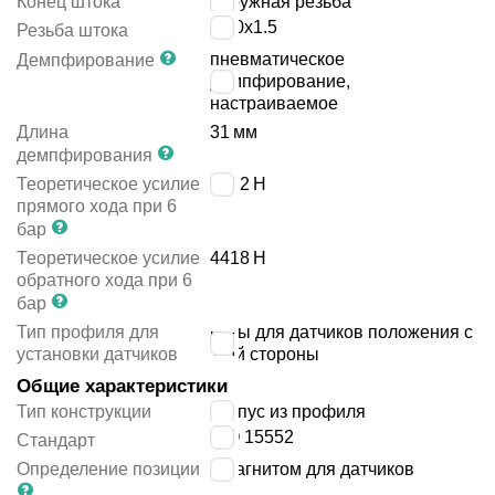
Конец штока
наружная резьба
M20x1.5
Резьба штока
пневматическое
Демпфирование
демпфирование,
настраиваемое
Длина
31
мм
демпфирования
Теоретическое усилие
4712
Н
прямого хода при 6
бар
Теоретическое усилие
4418
Н
обратного хода при 6
бар
Тип профиля для
пазы для датчиков положения с
установки датчиков
1-ой стороны
Общие характеристики
Тип конструкции
корпус из профиля
ISO 15552
Стандарт
Определение позиции
с магнитом для датчиков