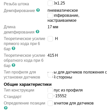
M10x1.25
Резьба штока
пневматическое
Демпфирование
демпфирование,
настраиваемое
Длина
17
мм
демпфирования
Теоретическое усилие
483
Н
прямого хода при 6
бар
Теоретическое усилие
415
Н
обратного хода при 6
бар
Тип профиля для
пазы для датчиков положения с
установки датчиков
1-ой стороны
Общие характеристики
Тип конструкции
корпус из профиля
ISO 15552
Стандарт
Определение позиции
с магнитом для датчиков