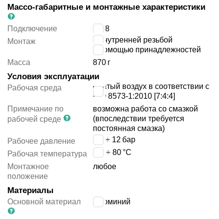
Массо-габаритные и монтажные характеристики
Подключение
G1/8
с внутренней резьбой
Монтаж
с помощью принадлежностей
Масса
870
г
Условия эксплуатации
сжатый воздух в соответствии с
Рабочая среда
ISO 8573-1:2010 [7:4:4]
Примечание по
возможна работа со смазкой
(впоследствии требуется
рабочей среде
постоянная смазка)
0.6 ÷ 12
бар
Рабочее давление
-20 ÷ 80
°C
Рабочая температура
Монтажное
любое
положение
Материалы
Основной материал
алюминий