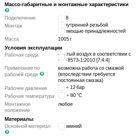
Массо-габаритные и монтажные характеристики
Подключение
G1/8
с внутренней резьбой
Монтаж
с помощью принадлежностей
Масса
1005
г
Условия эксплуатации
сжатый воздух в соответствии с
Рабочая среда
ISO 8573-1:2010 [7:4:4]
Примечание по
возможна работа со смазкой
(впоследствии требуется
рабочей среде
постоянная смазка)
0.6 ÷ 12
бар
Рабочее давление
-20 ÷ 80
°C
Рабочая температура
Монтажное
любое
положение
Материалы
Основной материал
алюминий