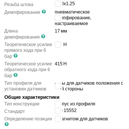
M10x1.25
Резьба штока
пневматическое
Демпфирование
демпфирование,
настраиваемое
Длина
17
мм
демпфирования
Теоретическое усилие
483
Н
прямого хода при 6
бар
Теоретическое усилие
415
Н
обратного хода при 6
бар
Тип профиля для
пазы для датчиков положения с
установки датчиков
1-ой стороны
Общие характеристики
Тип конструкции
корпус из профиля
ISO 15552
Стандарт
Определение позиции
с магнитом для датчиков